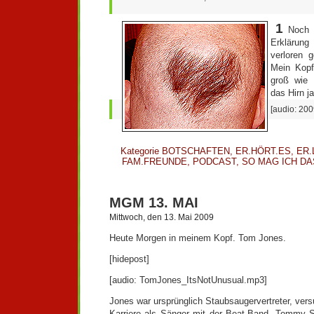
1
Noch 
Erklärung
verloren 
Mein Kopf
groß wie
das Hirn j
[audio: 20
Kategorie
BOTSCHAFTEN
,
ER.HÖRT.ES
,
ER.
FAM.FREUNDE
,
PODCAST
,
SO MAG ICH DA
MGM 13. MAI
Mittwoch, den 13. Mai 2009
Heute Morgen in meinem Kopf. Tom Jones.
[hidepost]
[audio: TomJones_ItsNotUnusual.mp3]
Jones war ursprünglich Staubsaugervertreter, ver
Karriere als Sänger mit der Beat-Band „Tommy Sc