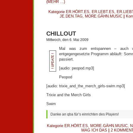
(MEHR …)
Kategorie
ER.HÖRT.ES
,
ER.LEBT.ES
,
ER.LIEB
JE.DEN.TAG
,
MORE.GÄHN.MUSIC
|
Kom
CHILLOUT
Mittwoch, den 6. Mai 2009
Mal was zum entspannen – auch w
entgegengesetzte Programm abläuft: Somm
passiert.
[audio: peopod.mp3]
Peopod
[audio: trixie_and_the_merch_girls-swim.mp3]
Trixie and the Merch Girls
Swim
Danke an qba für’s einrichten des Players!
Kategorie
ER.HÖRT.ES
,
MORE.GÄHN.MUSIC
,
N
MAG ICH DAS
|
2 KOMMENT