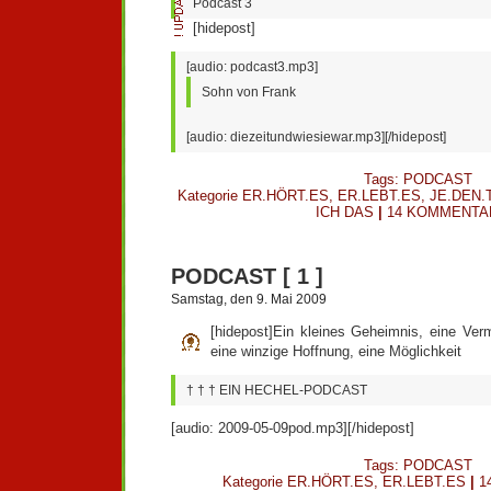
Podcast 3
[hidepost]
[audio: podcast3.mp3]
Sohn von Frank
[audio: diezeitundwiesiewar.mp3][/hidepost]
Tags:
PODCAST
Kategorie
ER.HÖRT.ES
,
ER.LEBT.ES
,
JE.DEN.
ICH DAS
|
14 KOMMENTA
PODCAST [ 1 ]
Samstag, den 9. Mai 2009
[hidepost]
Ein kleines Geheimnis, eine Ver
eine winzige Hoffnung, eine Möglichkeit
† † † EIN HECHEL-PODCAST
[audio: 2009-05-09pod.mp3][/hidepost]
Tags:
PODCAST
Kategorie
ER.HÖRT.ES
,
ER.LEBT.ES
|
1