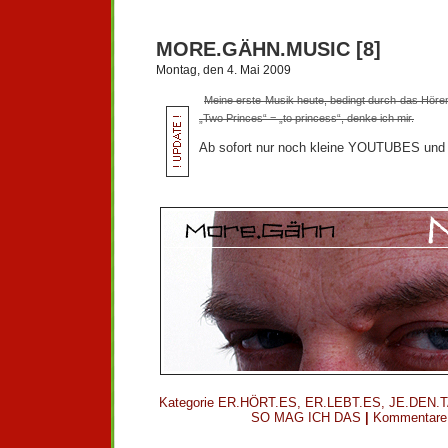
MORE.GÄHN.MUSIC [8]
Montag, den 4. Mai 2009
Meine erste Musik heute, bedingt durch das Höre
„Two Princes“ = „to princess“, denke ich mir.
Ab sofort nur noch kleine YOUTUBES und n
Kategorie
ER.HÖRT.ES
,
ER.LEBT.ES
,
JE.DEN.
SO MAG ICH DAS
|
Kommentare 