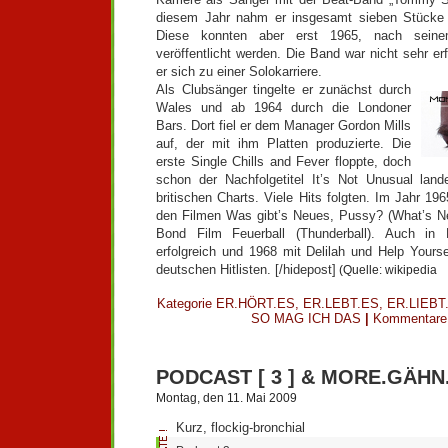
diesem Jahr nahm er insgesamt sieben Stücke 
Diese konnten aber erst 1965, nach seine
veröffentlicht werden. Die Band war nicht sehr er
er sich zu einer Solokarriere.
Als Clubsänger tingelte er zunächst durch
Wales und ab 1964 durch die Londoner
Bars. Dort fiel er dem Manager Gordon Mills
auf, der mit ihm Platten produzierte. Die
erste Single Chills and Fever floppte, doch
schon der Nachfolgetitel It’s Not Unusual la
britischen Charts. Viele Hits folgten. Im Jahr 19
den Filmen Was gibt’s Neues, Pussy? (What’s 
Bond Film Feuerball (Thunderball). Auch in
erfolgreich und 1968 mit Delilah und Help Yourse
deutschen Hitlisten. [/hidepost]
(Quelle: wikipedia
Kategorie
ER.HÖRT.ES
,
ER.LEBT.ES
,
ER.LIEBT
SO MAG ICH DAS
|
Kommentare 
PODCAST [ 3 ] & MORE.GÄHN
Montag, den 11. Mai 2009
Kurz, flockig-bronchial