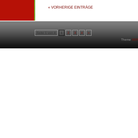
« VORHERIGE EINTRÄGE
Seite 1 von 4
1
2
3
4
»
Theme
SER