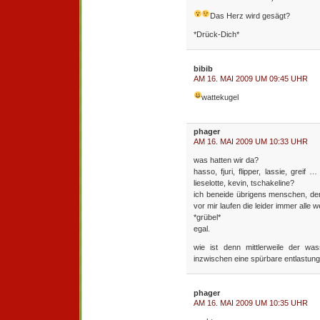
Das Herz wird gesägt?
*Drück-Dich*
bibib
AM 16. MAI 2009 UM 09:45 UHR
wattekugel
phager
AM 16. MAI 2009 UM 10:33 UHR
was hatten wir da?
hasso, fjuri, flipper, lassie, greif
lieselotte, kevin, tschakeline?
ich beneide übrigens menschen, den
vor mir laufen die leider immer alle we
*grübel*
egal.
wie ist denn mittlerweile der wa
inzwischen eine spürbare entlastung
phager
AM 16. MAI 2009 UM 10:35 UHR