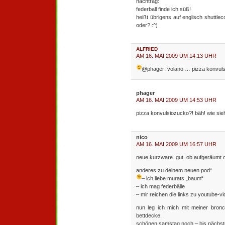
nachtrag:
federball finde ich süß!
heißt übrigens auf englisch shuttlec
oder? :^)
ALFRIED
AM 16. MAI 2009 UM 14:13 UHR
@phager: volano … pizza konvul
phager
AM 16. MAI 2009 UM 14:53 UHR
pizza konvulsiozucko?! bäh! wie sieh
nico
AM 16. MAI 2009 UM 16:57 UHR
neue kurzware. gut. ob aufgeräumt 
anderes zu deinem neuen pod*
– ich liebe murats „baum“
– ich mag federbälle
– mir reichen die links zu youtube-v
nun leg ich mich mit meiner bron
bettdecke.
schönen samstag noch – bis nächste