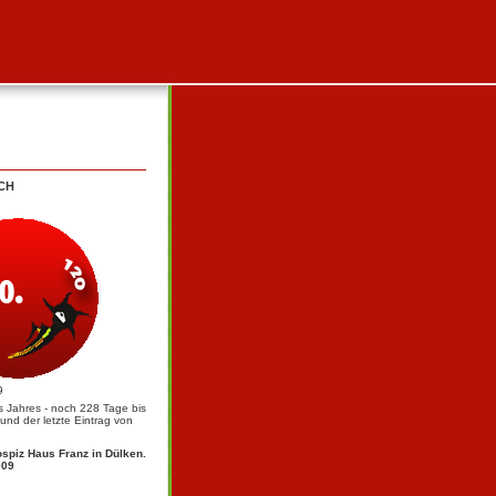
CH
9
s Jahres - noch 228 Tage bis
nd der letzte Eintrag von
spiz Haus Franz in Dülken.
009