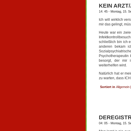
KEIN ARZT
14: 45 - Montag, 15. 
Ich will wirklich 
mir das gelingt, mü
Heute war ein zwie
Infektkontrollbesu
schließlich bin ich
anderen bekam i
Sozialpsychiatrisc
Psychotherapeutin 
besorgt, der mir 
weiterhelfen wird.
Natürlich hat er me
zu warten, dass ICH 
Sortiert in
Allgemein
DEREGIST
04: 05 - Montag, 15. 