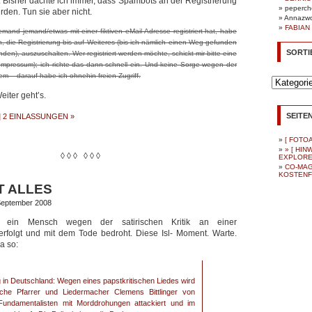
s. Bisher dachte ich immer, dass Spambots an der Registrierung
peperch
den. Tun sie aber nicht.
Annazw
FABIAN
mand jemand/etwas mit einer fiktiven eMail-Adresse registriert hat, habe
n, die Registrierung bis auf Weiteres (bis ich nämlich einen Weg gefunden
SORTI
den), auszuschalten. Wer registriert werden möchte, schickt mir bitte eine
 Impressum); ich richte das dann schnell ein. Und keine Sorge wegen der
m – darauf habe ich ohnehin freien Zugriff.
Sortiert.es
iter geht’s.
SEITE
|
2 EINLASSUNGEN »
[ FOTO
» [ HI
◊ ◊ ◊ ◊ ◊ ◊
EXPLORE
CO-MAG
KOSTENF
T ALLES
 September 2008
 ein Mensch wegen der satirischen Kritik an einer
erfolgt und mit dem Tode bedroht. Diese Isl- Moment. Warte.
a so:
 in Deutschland: Wegen eines papstkritischen Liedes wird
sche Pfarrer und Liedermacher Clemens Bittlinger von
Fundamentalisten mit Morddrohungen attackiert und im