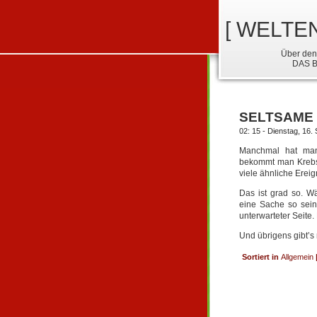
[ WELTE
Über den
DAS 
SELTSAME
02: 15 - Dienstag, 16
Manchmal hat man
bekommt man Krebs
viele ähnliche Ereig
Das ist grad so. W
eine Sache so sein
unterwarteter Seite.
Und übrigens gibt’s
Sortiert in
Allgemein