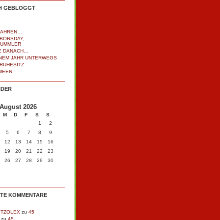
H GEBLOGGT
JAHREN…
BÖRSDAY,
BUMMLER
E DANACH…
INEM JAHR UNTERWEGS
RUHESITZ
WEEN
NDER
August 2026
M
D
F
S
S
1
2
5
6
7
8
9
12
13
14
15
16
19
20
21
22
23
26
27
28
29
30
TE KOMMENTARE
STZOLEX
zu
45
zu
45