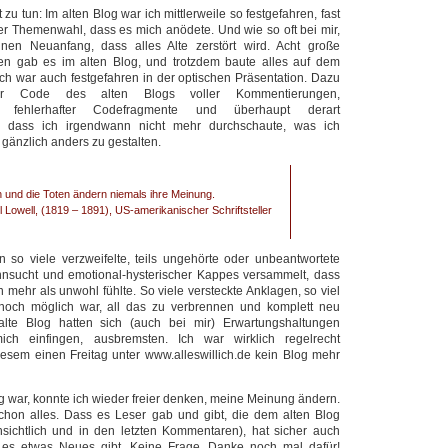
 zu tun: Im alten Blog war ich mittlerweile so festgefahren, fast
r Themenwahl, dass es mich anödete. Und wie so oft bei mir,
inen Neuanfang, dass alles Alte zerstört wird. Acht große
n gab es im alten Blog, und trotzdem baute alles auf dem
 Ich war auch festgefahren in der optischen Präsentation. Dazu
r Code des alten Blogs voller Kommentierungen,
, fehlerhafter Codefragmente und überhaupt derart
, dass ich irgendwann nicht mehr durchschaute, was ich
änzlich anders zu gestalten.
 und die Toten ändern niemals ihre Meinung.
Lowell, (1819 – 1891), US-amerikanischer Schriftsteller
 so viele verzweifelte, teils ungehörte oder unbeantwortete
ehnsucht und emotional-hysterischer Kappes versammelt, dass
 mehr als unwohl fühlte. So viele versteckte Anklagen, so viel
noch möglich war, all das zu verbrennen und komplett neu
alte Blog hatten sich (auch bei mir) Erwartungshaltungen
mich einfingen, ausbremsten. Ich war wirklich regelrecht
 diesem einen Freitag unter www.alleswillich.de kein Blog mehr
 war, konnte ich wieder freier denken, meine Meinung ändern.
schon alles. Dass es Leser gab und gibt, die dem alten Blog
nsichtlich und in den letzten Kommentaren), hat sicher auch
 es etwas Neues gibt. Keine Frage. Danke noch mal dafür!