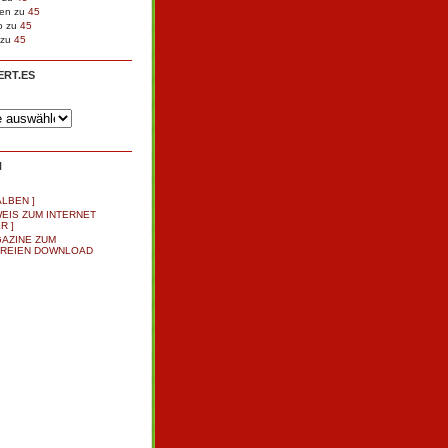
en
zu
45
o
zu
45
zu
45
ERT.ES
N
ALBEN ]
NWEIS ZUM INTERNET
R ]
AZINE ZUM
REIEN DOWNLOAD