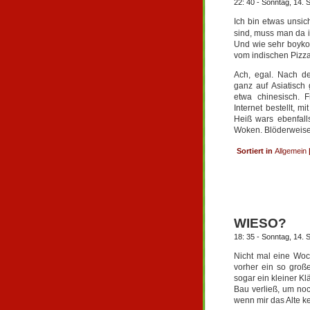
22: 40 - Sonntag, 14.
Ich bin etwas unsich
sind, muss man da i
Und wie sehr boykot
vom indischen Pizz
Ach, egal. Nach d
ganz auf Asiatisch 
etwa chinesisch. F
Internet bestellt, 
Heiß wars ebenfall
Woken. Blöderweise 
Sortiert in
Allgemein
WIESO?
18: 35 - Sonntag, 14.
Nicht mal eine Woc
vorher ein so groß
sogar ein kleiner Kl
Bau verließ, um no
wenn mir das Alte k