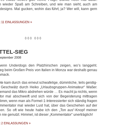
 wieder Spaß am Schreiben, und wie man sieht, auch am
esigns. Mal gucken, wohin das führt, ja? Wer will, kann gern
|
11 EINLASSUNGEN »
◊ ◊ ◊ ◊ ◊ ◊
TTEL-SIEG
 September 2008
 wenn Underdogs den Platzhirschen zeigen, wo’s langgeht.
ieg beim Großen Preis von Italien in Monza war deshalb genau
hmack.
ote kam durch das erneut schwafelige, dümmliche, teils geistig-
e Geschwätz durch Heiko „Urlaubsgruppen-Animateur“ Waßer.
emand das Mikro abdrehen würde … Es macht ja nichts, wenn
r mal abschweift und sich von der Begeisterung mittragen
chlimm, wenn man als Formel-1-Interessierter sich ständig fragen
mentator mal wieder Lust hat, über das Geschehen auf der
en. So oft wie heute habe ich den „Ton aus“-Knopf meiner
nie genutzt. Himmel, ist dieser „Kommentator“ unerträglich!
|
2 EINLASSUNGEN »