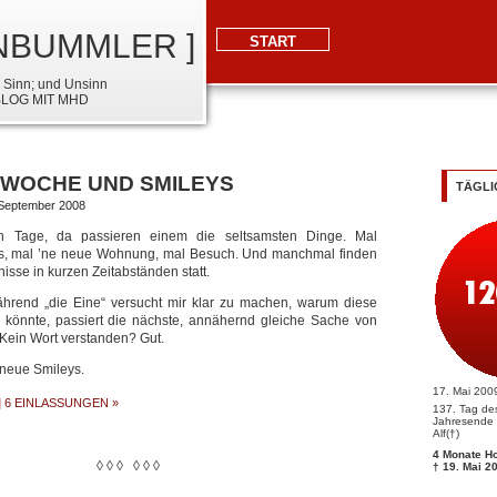
NBUMMLER ]
START
 Sinn; und Unsinn
BLOG MIT MHD
 WOCHE UND SMILEYS
TÄGLI
. September 2008
 Tage, da passieren einem die seltsamsten Dinge. Mal
, mal ’ne neue Wohnung, mal Besuch. Und manchmal finden
nisse in kurzen Zeitabständen statt.
ährend „die Eine“ versucht mir klar zu machen, warum diese
 könnte, passiert die nächste, annähernd gleiche Sache von
 Kein Wort verstanden? Gut.
 neue Smileys.
17. Mai 200
|
6 EINLASSUNGEN »
137. Tag de
Jahresende u
Alf(†)
4 Monate Ho
◊ ◊ ◊ ◊ ◊ ◊
† 19. Mai 2