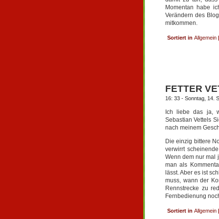
Momentan habe ich
Verändern des Blogd
mitkommen.
Sortiert in
Allgemein
FETTER VE
16: 33 - Sonntag, 14.
Ich liebe das ja,
Sebastian Vettels S
nach meinem Gesc
Die einzig bittere N
verwirrt scheinend
Wenn dem nur mal j
man als Kommentato
lässt. Aber es ist s
muss, wann der Kom
Rennstrecke zu red
Fernbedienung noch 
Sortiert in
Allgemein