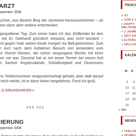
/ARZT
FRISC
September 2008
45
VOR 4 
versuchen, aus diesem Blog die Jammerei herauszunehmen – ob
HAPPY 
ssen dann aber andere entscheiden.
WELTEN
2 JAHR
gespaltener Tag. Zum einen habe ich das Zeitfenster für den
SEIT E
ch bei Dr. Gebhardt gründlich verpasst, was nicht wundert –
ALTERS
 erst gegen halb sieben heute morgen ins Bett gekommen. Zum
HALLO
ch kurz nach dem Aufstehen Besuch von jemandem vom
hen Dienst Viersen, der schon vergangene Woche mit einer
KALE
bei mir war. Diesmal hat er mir einen Termin bei einem Arzt
in Sachen Angstzustände, Schlaflosigkeit und Depression
M
D
ine Telefonnummer vergessen/verlegt gehabt, aber statt darauf
mich melde, ist er dann lieber hergefahren. Fand ich groß.
3
4
10
11
|
11 EINLASSUNGEN »
17
18
24
25
31
◊ ◊ ◊ ◊ ◊ ◊
« MAI
RIERUNG
NEUES
September 2008
THELA
DENNIS