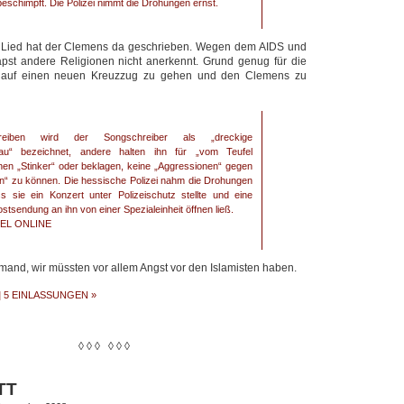
beschimpft. Die Polizei nimmt die Drohungen ernst.
 Lied hat der Clemens da geschrieben. Wegen dem AIDS und
apst andere Religionen nicht anerkennt. Grund genug für die
, auf einen neuen Kreuzzug zu gehen und den Clemens zu
reiben wird der Songschreiber als „dreckige
sau“ bezeichnet, andere halten ihn für „vom Teufel
nen „Stinker“ oder beklagen, keine „Aggressionen“ gegen
en“ zu können. Die hessische Polizei nahm die Drohungen
s sie ein Konzert unter Polizeischutz stellte und eine
stsendung an ihn von einer Spezialeinheit öffnen ließ.
EL ONLINE
mand, wir müssten vor allem Angst vor den Islamisten haben.
|
5 EINLASSUNGEN »
◊ ◊ ◊ ◊ ◊ ◊
TT