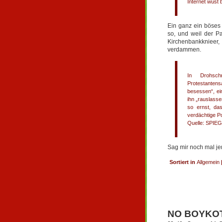
Internet wüst 
Ein ganz ein böses
so, und weil der P
Kirchenbankknieer
verdammen.
In Drohsch
Protestanten
besessen“, ei
ihn „rauslass
so ernst, das
verdächtige Po
Quelle:
SPIEG
Sag mir noch mal je
Sortiert in
Allgemein
NO BOYKO