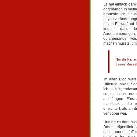
Es hat einfach damit
dogmatisch in meine
brauchte ich für e
Layoutveränderunge
ersten Entwurf auf.
kommt, dass de
Ausklammerungen
durcheinander war
machen musste, um g
Nur die Narren
James Russell 
Im alten Blog waren
Hilferufe, soviel S
ich mich irgendwann
crap, dass es nur 
anzufangen. Fürs 
manifestiert, die 
erleichtert, als an
verfügbar war.
Und als es dann weg
Das ist eigentlich 
nachtrauerten (offe
damit zu tun, dass