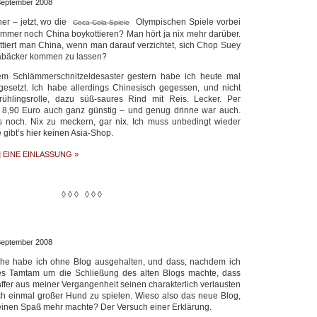
 September 2008
er – jetzt, wo die
Olympischen Spiele vorbei
Coca-Cola-Spiele
mmer noch China boykottieren? Man hört ja nix mehr darüber.
tiert man China, wenn man darauf verzichtet, sich Chop Suey
abäcker kommen zu lassen?
em Schlämmerschnitzeldesaster gestern habe ich heute mal
gesetzt. Ich habe allerdings Chinesisch gegessen, und nicht
rühlingsrolle, dazu süß-saures Rind mit Reis. Lecker. Per
mit 8,90 Euro auch ganz günstig – und genug drinne war auch.
s noch. Nix zu meckern, gar nix. Ich muss unbedingt wieder
gibt’s hier keinen Asia-Shop.
|
EINE EINLASSUNG »
◊ ◊ ◊ ◊ ◊ ◊
 September 2008
he habe ich ohne Blog ausgehalten, und dass, nachdem ich
es Tamtam um die Schließung des alten Blogs machte, dass
äffer aus meiner Vergangenheit seinen charakterlich verlausten
ch einmal großer Hund zu spielen. Wieso also das neue Blog,
einen Spaß mehr machte? Der Versuch einer Erklärung.