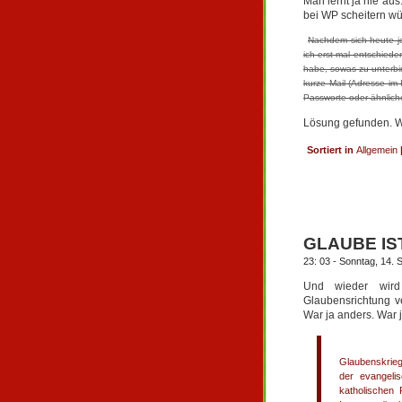
Man lernt ja nie au
bei WP scheitern wür
Nachdem sich heute je
ich erst mal entschiede
habe, sowas zu unterbin
kurze Mail (Adresse im
Passworte oder ähnliche
Lösung gefunden. We
Sortiert in
Allgemein
GLAUBE IS
23: 03 - Sonntag, 14.
Und wieder wird
Glaubensrichtung v
War ja anders. War j
Glaubenskrieg
der evangeli
katholischen 