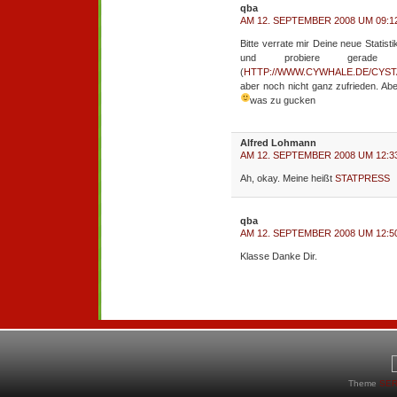
qba
AM 12. SEPTEMBER 2008 UM 09:1
Bitte verrate mir Deine neue Statisti
und probiere gerade
(
HTTP://WWW.CYWHALE.DE/CYST
aber noch nicht ganz zufrieden. Ab
was zu gucken
Alfred Lohmann
AM 12. SEPTEMBER 2008 UM 12:3
Ah, okay. Meine heißt
STATPRESS
qba
AM 12. SEPTEMBER 2008 UM 12:5
Klasse Danke Dir.
Theme
SER